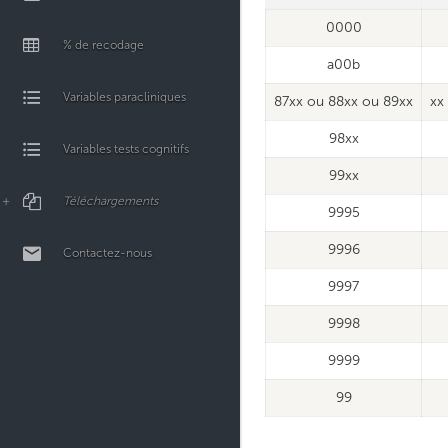
0000
% de recodage
a00b
Variables paracliniques
87xx ou 88xx ou 89xx
xx
98xx
Variables tests cognitifs
99xx
Téléchargements
9995
9996
Contactez-nous
9997
9998
9999
99