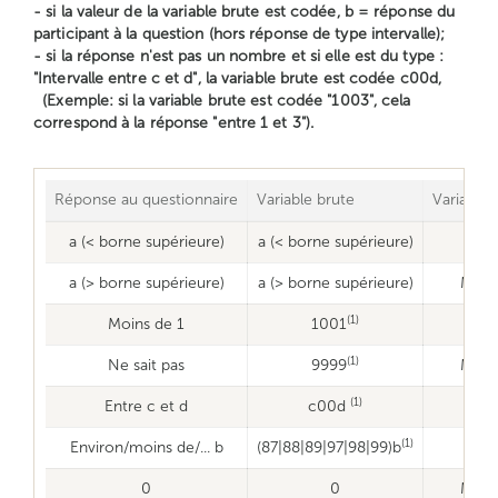
- si la valeur de la variable brute est codée, b = réponse du
participant à la question (hors réponse de type intervalle);
- si la réponse n'est pas un nombre et si elle est du type :
"Intervalle entre c et d", la variable brute est codée c00d,
(Exemple: si la variable brute est codée "1003", cela
correspond à la réponse "entre 1 et 3").
Réponse au questionnaire
Variable brute
Variable
a (< borne supérieure)
a (< borne supérieure)
a (> borne supérieure)
a (> borne supérieure)
Manq
(1)
Moins de 1
1001
0
(1)
Ne sait pas
9999
Manq
(1)
Entre c et d
c00d
(c+
(1)
Environ/moins de/... b
(87|88|89|97|98|99)b
0
0
Manq