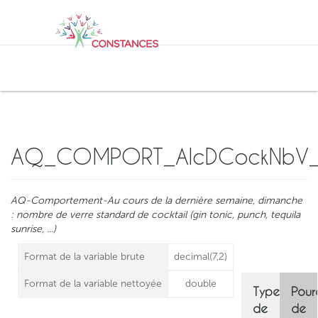
AQUEDUC
Application de documentation des QUEstionnaires nettoyés Destinée aux
Utilisateurs de Constances
AQ_COMPORT_AlcDCockNbV
AQ-Comportement-Au cours de la dernière semaine, dimanche
: nombre de verre standard de cocktail (gin tonic, punch, tequila
sunrise, ...)
Format de la variable brute
decimal(7,2)
Format de la variable nettoyée
double
Type
Pour
de
de