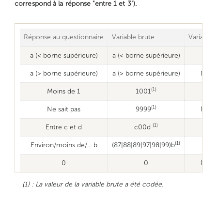
correspond à la réponse "entre 1 et 3").
Réponse au questionnaire
Variable brute
Variable
a (< borne supérieure)
a (< borne supérieure)
a (> borne supérieure)
a (> borne supérieure)
Manq
(1)
Moins de 1
1001
0
(1)
Ne sait pas
9999
Manq
(1)
Entre c et d
c00d
(c+
(1)
Environ/moins de/... b
(87|88|89|97|98|99)b
0
0
Manq
(1) : La valeur de la variable brute a été codée.