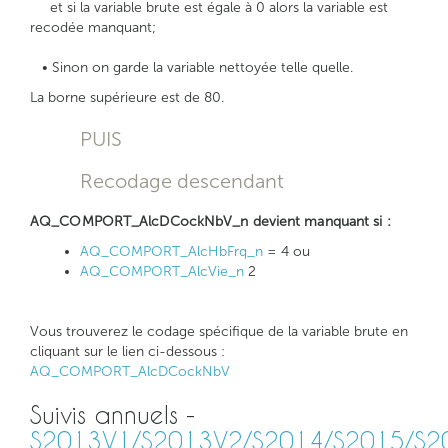
et si la variable brute est égale à 0 alors la variable est
recodée manquant;
• Sinon on garde la variable nettoyée telle quelle.
La borne supérieure est de 80.
PUIS
Recodage descendant
AQ_COMPORT_AlcDCockNbV_n devient manquant si :
AQ_COMPORT_AlcHbFrq_n
= 4 ou
AQ_COMPORT_AlcVie_n
2
Vous trouverez le codage spécifique de la variable brute en
cliquant sur le lien ci-dessous :
AQ_COMPORT_AlcDCockNbV
Suivis annuels -
S2013V1/S2013V2/S2014/S2015/S2