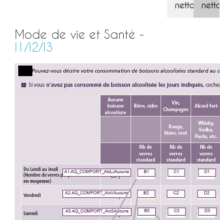
nettoyage/
nett
Mode de vie et Santé -
I1/I2/I3