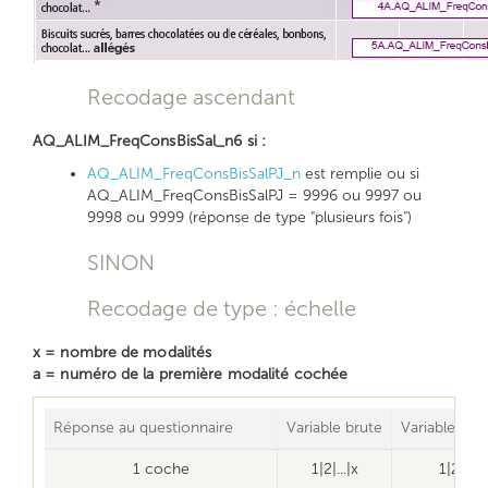
Recodage ascendant
AQ_ALIM_FreqConsBisSal_n6 si :
AQ_ALIM_FreqConsBisSalPJ_n
est remplie ou si
AQ_ALIM_FreqConsBisSalPJ = 9996 ou 9997 ou
9998 ou 9999 (réponse de type "plusieurs fois")
SINON
Recodage de type : échelle
x = nombre de modalités
a = numéro de la première modalité cochée
Réponse au questionnaire
Variable brute
Variable net
1 coche
1|2|...|x
1|2|...|x