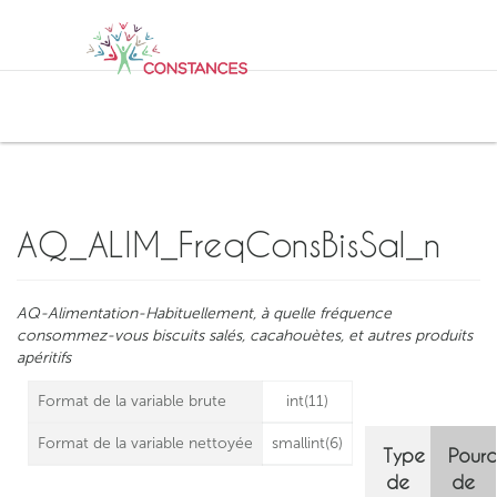
AQUEDUC
Application de documentation des QUEstionnaires nettoyés Destinée aux
Utilisateurs de Constances
AQ_ALIM_FreqConsBisSal_n
AQ-Alimentation-Habituellement, à quelle fréquence
consommez-vous biscuits salés, cacahouètes, et autres produits
apéritifs
Format de la variable brute
int(11)
Format de la variable nettoyée
smallint(6)
Type
Pour
de
de