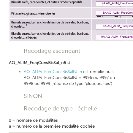
Recodage ascendant
AQ_ALIM_FreqConsBisSal_n6 si :
AQ_ALIM_FreqConsBisSalPJ_n
est remplie ou si
AQ_ALIM_FreqConsBisSalPJ = 9996 ou 9997 ou
9998 ou 9999 (réponse de type "plusieurs fois")
SINON
Recodage de type : échelle
x = nombre de modalités
a = numéro de la première modalité cochée