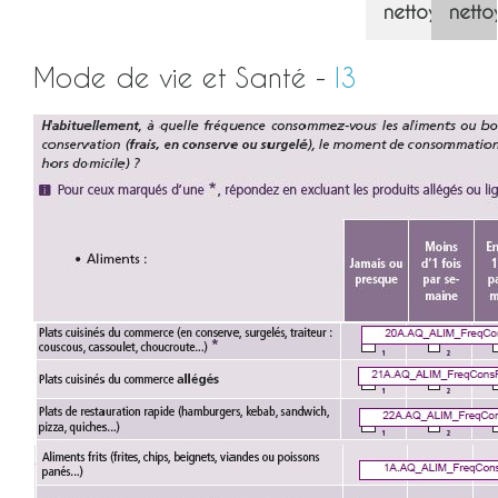
nettoyage/r
nett
Mode de vie et Santé -
I3