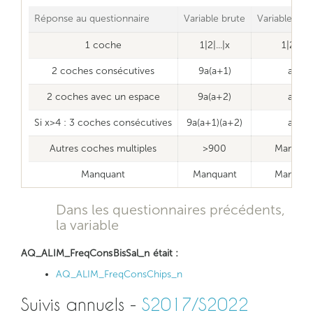
Réponse au questionnaire
Variable brute
Variable net
1 coche
1|2|...|x
1|2|...|x
2 coches consécutives
9a(a+1)
a+1
2 coches avec un espace
9a(a+2)
a+1
Si x>4 : 3 coches consécutives
9a(a+1)(a+2)
a+1
Autres coches multiples
>900
Manquan
Manquant
Manquant
Manquan
Dans les questionnaires précédents,
la variable
AQ_ALIM_FreqConsBisSal_n était :
AQ_ALIM_FreqConsChips_n
Suivis annuels -
S2017/S2022