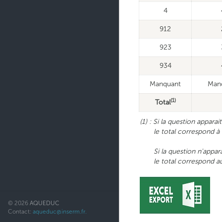
4
912
923
934
Manquant
Man
(1)
Total
(1) : Si la question appara
le total correspond à l'e
Si la question n'apparait 
le total correspond au no
© 2026
AQUEDUC
Contact:
aqueduc@inserm.fr.