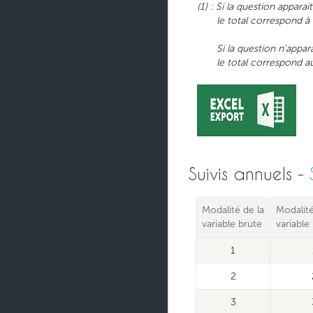
(1) : Si la question appara
le total correspond à l'e
Si la question n'apparait 
le total correspond au no
Suivis annuels -
Modalité de la
Modalité
variable brute
variable
1
2
3