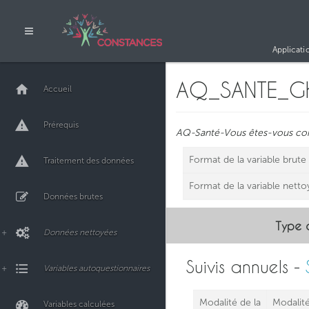
Applicati
AQ_SANTE_Gh
Accueil
Prérequis
AQ-Santé-Vous êtes-vous cons
Format de la variable brute
Traitement des données
Format de la variable nett
Données brutes
Type 
Données nettoyées
Suivis annuels -
Variables autoquestionnaires
Modalité de la
Modalité
Variables calculées