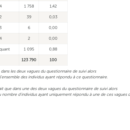
4
1 758
1,42
2
39
0,03
3
6
0,00
4
2
0,00
quant
1 095
0,88
123 790
100
it dans les deux vagues du questionnaire de suivi alors
nsemble des individus ayant répondu à ce questionnaire.
que dans une des deux vagues du questionnaire de suivi alors
mbre d'individus ayant uniquement répondu à une de ces vagues du