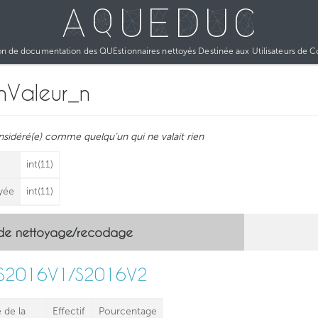
AQUEDUC
on de documentation des QUEstionnaires nettoyés Destinée aux Utilisateurs de 
Valeur_n
idéré(e) comme quelqu’un qui ne valait rien
int(11)
oyée
int(11)
de nettoyage/recodage
S2016V1/S2016V2
 de la
Effectif
Pourcentage