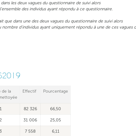
it dans les deux vagues du questionnaire de suivi alors
nsemble des individus ayant répondu à ce questionnaire.
que dans une des deux vagues du questionnaire de suivi alors
mbre d'individus ayant uniquement répondu à une de ces vagues du
S2019
 de la
Effectif
Pourcentage
 nettoyée
1
82 326
66,50
2
31 006
25,05
3
7 558
6,11