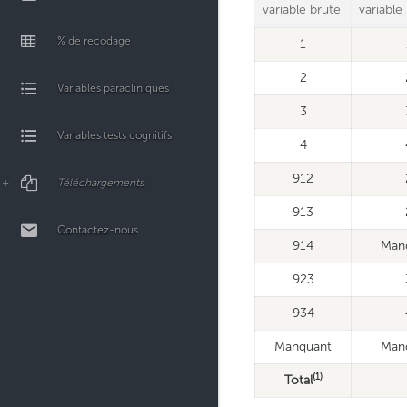
variable brute
variable
% de recodage
1
2
Variables paracliniques
3
Variables tests cognitifs
4
912
Téléchargements
913
Contactez-nous
914
Man
923
934
Manquant
Man
(1)
Total