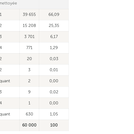
 nettoyée
1
39 655
66,09
2
15 208
25,35
3
3 701
6,17
4
771
1,29
2
20
0,03
2
3
0,01
quant
2
0,00
3
9
0,02
4
1
0,00
quant
630
1,05
60 000
100